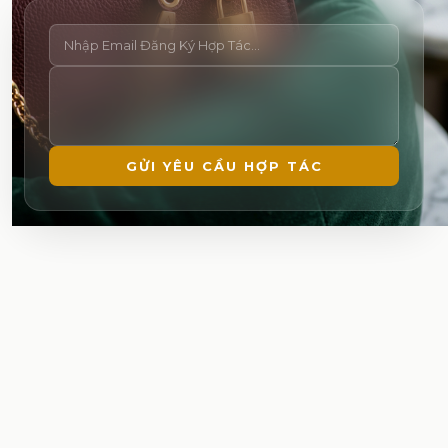
GỬI YÊU CẦU HỢP TÁC